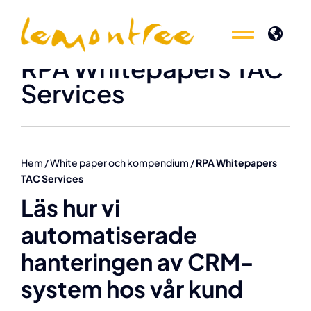
Fortsätt
till
Toggle
Toggle
innehållet
RPA Whitepapers TAC
Naviga
Naviga
Experter inom
Experter inom
Services
Produkter
Produkter
Hem
/
White paper och kompendium
/
RPA Whitepapers
Kunskap
Kunskap
TAC Services
Läs hur vi
Event
Event
automatiserade
hanteringen av CRM-
Om oss
Om oss
system hos vår kund