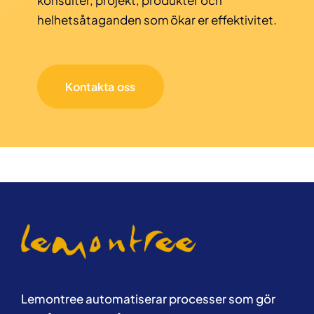
konsulter, projekt, produkter och
helhetsåtaganden som ökar er effektivitet.
Kontakta oss
Lemontree automatiserar processer som gör