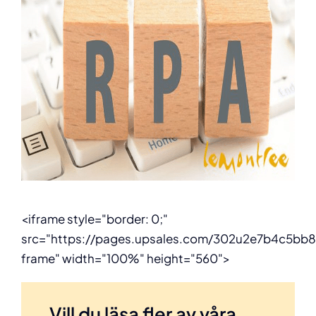
<iframe style="border: 0;"
src="https://pages.upsales.com/302u2e7b4c5bb
frame" width="100%" height="560">
Vill du läsa fler av våra