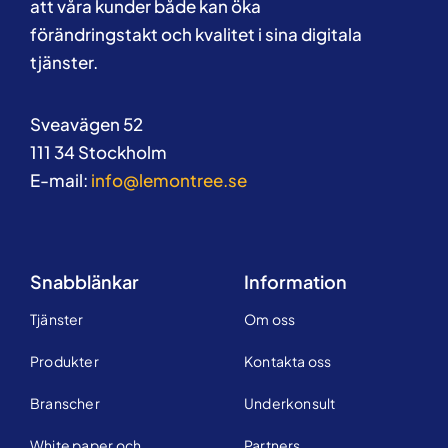
att våra kunder både kan öka
förändringstakt och kvalitet i sina digitala
tjänster.
Sveavägen 52
111 34 Stockholm
E-mail:
info@lemontree.se
Snabblänkar
Information
Tjänster
Om oss
Produkter
Kontakta oss
Branscher
Underkonsult
White paper och
Partners