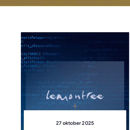
grid-teknik som ger
engagemang, resultat och
Testtekniker
testautomatisering, DevOps
Tzatziki
hög prestanda och
integritet.
eller mobiltester?
Vi är
Mobiltestning, prestandatest,
S
samman del
tillgänglighet.
säkerhetstestning
du 
en helh
bringar o
rapporte
Testkoncept
Läs mer
exekve
Paketerade koncept och
D
lösningar inom test
Läs mer
Läs mer
Läs 
27 oktober 2025