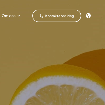
Om oss
Kontakta oss idag
Branscher
tiner,
cesserna
olt
Prime E-logg
nik &
Nyheter
ste
de
ee Holt är
PRIME möjliggör att
 inom
de
Vi har erfarenhet inom bank, försäkring.
Här kan du läsa om aktuella
omatiserat
gå från pärm till