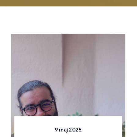
utbildnings- och
Validering & kvalificering
Egna plattformar
analyser och praktiska 
de hetaste teknikern
din organisation att
 för vi
analys
workshoputbud.
inom teknologi.
 stolta över vår kultur! Vill
testautomatisera
äkerställer kvalitet, uppfyller
Egenutvecklade &
arna till
med hj
branschstandarder
anpassningsbara plattfo
veta mer om den och hur
med minimala
et och
fören
ramverk
du blir underkonsult?
uppstartstider!
rdning i
va
ring och
Digitalisering Life Science
Projektledning
Läs mer
Läs mer
ring.
igitalisering, optimering,
Branschspecifik &
teknologi, kvalitet, säkerhet
anpassningsbara lösning
Läs mer
Läs mer
mer
Läs mer
Lä
leveranssäkerhet
9 maj 2025