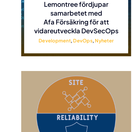
Lemontree fördjupar
samarbetet med
Afa Försäkring för att
vidareutveckla DevSecOps
Development
,
DevOps
,
Nyheter