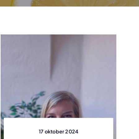
finans, life science, telekom och
tips
a.
händelser inom en mängd
stöd som
plattform. Det är
offentlig sektor.
olika ämnen. Följ med oss och
Läs mer
älp av AI
den webbaserade
rmar &
utforska intressanta teman
klar din
lösningen för
Life science
Jobba hos oss
och perspektiv.
rdag.
loggböcker
Telekom
Vill du också vara en del av
Läs mer
vårt fantastiska team?
Detaljhandel
ar med
Läs mer
s mer
Läs mer
Bank, finans &
försäkring
17 oktober 2024