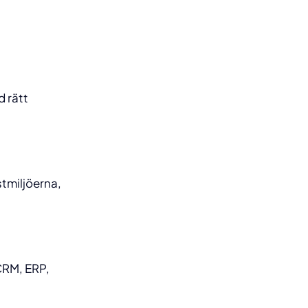
?
d rätt
stmiljöerna,
CRM, ERP,