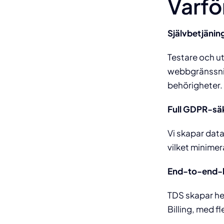
Varfö
Självbetjäning
Testare och ut
webbgränssnitt
behörigheter.
Full GDPR-sä
Vi skapar data
vilket minimera
End-to-end-
TDS skapar he
Billing, med fl