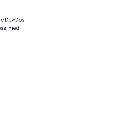
ure DevOps,
ess, med