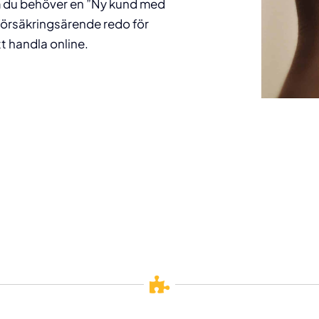
om du behöver en ”Ny kund med
försäkringsärende redo för
tt handla online.