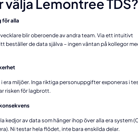
r välja Lemontree TDS
 för alla
vecklare blir oberoende av andra team. Via ett intuitivt
 beställer de data själva – ingen väntan på kollegor me
kerhet
 i era miljöer. Inga riktiga personuppgifter exponeras i te
r risken för lagbrott.
konsekvens
la kedjor av data som hänger ihop över alla era system (
era). Ni testar hela flödet, inte bara enskilda delar.