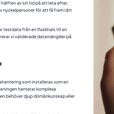
älften av sin tid på att leta efter,
v nyckelpersoner för att få fram rätt
testdata från en flaskhals till en
vererar vi validerade datamängder på
?
tahantering som installeras som en
 Lösningen hanterar komplexa
ren behöver djup domänkunskap eller