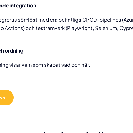
nde integration
egreras sömlöst med era befintliga CI/CD-pipelines (Az
ub Actions) och testramverk (Playwright, Selenium, Cypr
ch ordning
ing visar vem som skapat vad och när.
oss