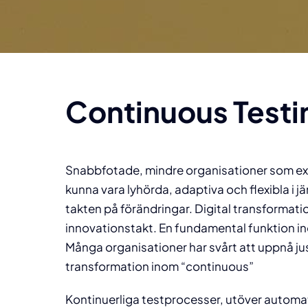
grid-teknik som ger
engagemang, resultat och
Testtekniker
testautomatisering, DevOps
Tzatziki
hög prestanda och
integritet.
eller mobiltester?
Vi är
Mobiltestning, prestandatest,
S
samman del
tillgänglighet.
säkerhetstestning
du 
en helh
bringar o
rapporte
Testkoncept
Continuous Testi
Läs mer
exekve
Paketerade koncept och
D
lösningar inom test
Läs mer
Läs mer
Läs 
Snabbfotade, mindre organisationer som exe
kunna vara lyhörda, adaptiva och flexibla i 
takten på förändringar. Digital transformat
innovationstakt. En fundamental funktion 
Många organisationer har svårt att uppnå jus
transformation inom “continuous”
Kontinuerliga testprocesser, utöver automat