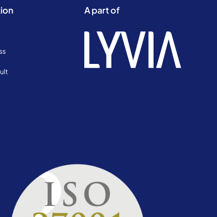
ion
A part of
ss
ult