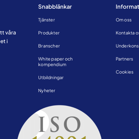
Snabblänkar
Informat
Tjänster
Om oss
tt våra
Produkter
Kontakta o
et i
Branscher
Underkons
White paper och
Partners
kompendium
Cookies
Utbildningar
Nyheter