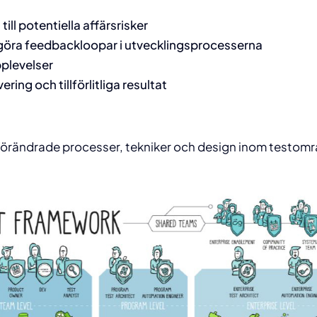
ill potentiella affärsrisker
ggöra feedbackloopar i utvecklingsprocesserna
pplevelser
ring och tillförlitliga resultat
att förändrade processer, tekniker och design inom testo