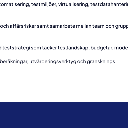
atisering, testmiljöer, virtualisering, testdatahanterin
ch affärsrisker samt samarbete mellan team och grupper
teststrategi som täcker testlandskap, budgetar, modell
I beräkningar, utvärderingsverktyg och gransknings