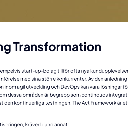
utbildnings- och
Validering & kvalificering
Egna plattformar
analyser och praktiska 
de hetaste teknikern
din organisation att
 för vi
analys
workshoputbud.
inom teknologi.
 stolta över vår kultur! Vill
testautomatisera
äkerställer kvalitet, uppfyller
Egenutvecklade &
arna till
med hj
branschstandarder
anpassningsbara plattfo
veta mer om den och hur
med minimala
et och
fören
ramverk
du blir underkonsult?
uppstartstider!
rdning i
va
ring och
Digitalisering Life Science
Projektledning
ng Transformation
Läs mer
Läs mer
ring.
igitalisering, optimering,
Branschspecifik &
teknologi, kvalitet, säkerhet
anpassningsbara lösning
Läs mer
Läs mer
mer
Läs mer
Lä
leveranssäkerhet
mpelvis start-up-bolag tillför ofta nya kundupplevelse
jämförelse med sina större konkurrenter. Av den anledning
ion inom agil utveckling och DevOps kan vara lösningar f
inom dessa områden är begrepp som continouos integrat
t den kontinuerliga testningen. The Act Framework är ett 
iseringen, kräver bland annat: