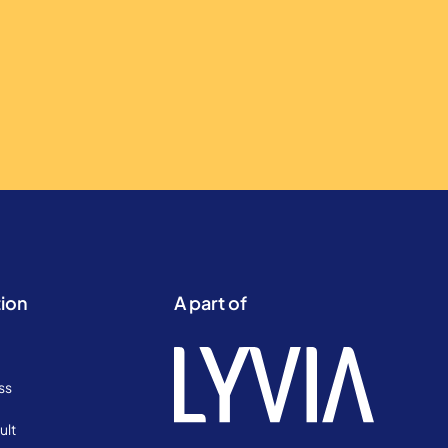
ion
A part of
ss
ult