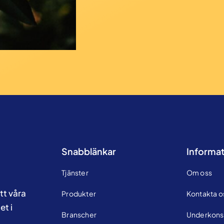
Snabblänkar
Informat
Tjänster
Om oss
tt våra
Produkter
Kontakta o
et i
Branscher
Underkons