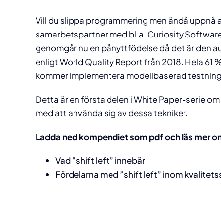
Tzatziki
Tzatziki
hög prestanda och
hög prestanda och
integritet.
integritet.
eller mobiltester?
eller mobiltester?
Vi är
Vi är
Mobiltestning, prestandatest,
Mobiltestning, prestandatest,
S
S
samman del
samman del
Vill du slippa programmering men ändå uppnå a
tillgänglighet.
tillgänglighet.
säkerhetstestning
säkerhetstestning
du 
du 
en helh
en helh
samarbetspartner med bl.a. Curiosity Software
bringar o
bringar o
genomgår nu en pånyttfödelse då det är den au
rapporte
rapporte
Testkoncept
Testkoncept
enligt World Quality Report från 2018. Hela 61 
Läs mer
Läs mer
exekve
exekve
Paketerade koncept och
Paketerade koncept och
D
D
kommer implementera modellbaserad testning 
lösningar inom test
lösningar inom test
Läs mer
Läs mer
Läs mer
Läs mer
Läs 
Läs 
Detta är en första delen i White Paper-serie o
med att använda sig av dessa tekniker.
Ladda ned kompendiet som pdf och läs mer o
Vad ”shift left” innebär
Fördelarna med ”shift left” inom kvalitets