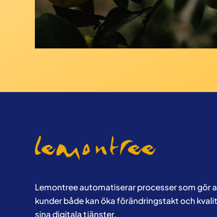
Lemontree automatiserar processer som gör a
kunder både kan öka förändringstakt och kvalit
sina digitala tjänster.