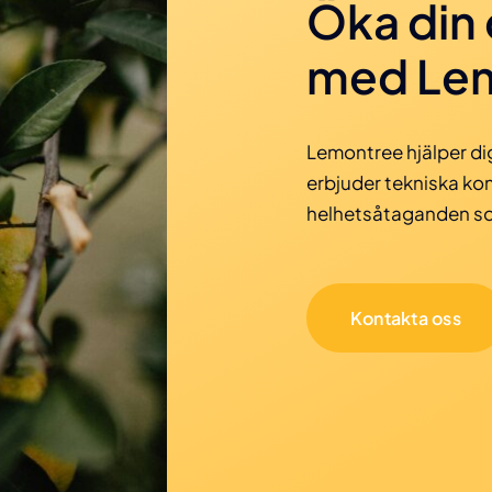
Öka din 
med Le
Lemontree hjälper dig
erbjuder tekniska kon
helhetsåtaganden som
Kontakta oss