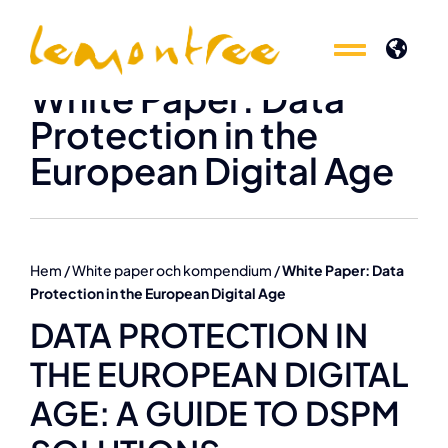
Fortsätt
till
Toggle
Toggle
innehållet
White Paper: Data
Naviga
Naviga
Experter inom
Experter inom
Protection in the
European Digital Age
Produkter
Produkter
Kunskap
Kunskap
Hem
/
White paper och kompendium
/
White Paper: Data
Protection in the European Digital Age
Event
Event
DATA PROTECTION IN
THE EUROPEAN DIGITAL
Om oss
Om oss
AGE: A GUIDE TO DSPM