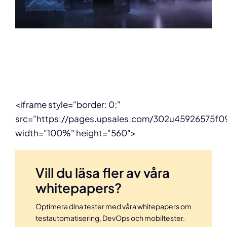
<iframe style="border: 0;"
src="https://pages.upsales.com/302u45926575f
width="100%" height="560">
Vill du läsa fler av våra
whitepapers?
Optimera dina tester med våra whitepapers om
testautomatisering, DevOps och mobiltester.