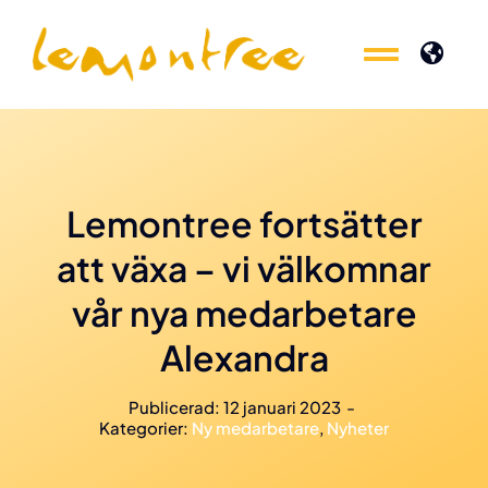
Fortsätt
till
Toggle
Toggle
innehållet
Naviga
Naviga
Experter inom
Experter inom
Produkter
Produkter
Lemontree fortsätter
att växa – vi välkomnar
Kunskap
Kunskap
vår nya medarbetare
Event
Event
Alexandra
Om oss
Om oss
Publicerad: 12 januari 2023
-
Kategorier:
Ny medarbetare
,
Nyheter