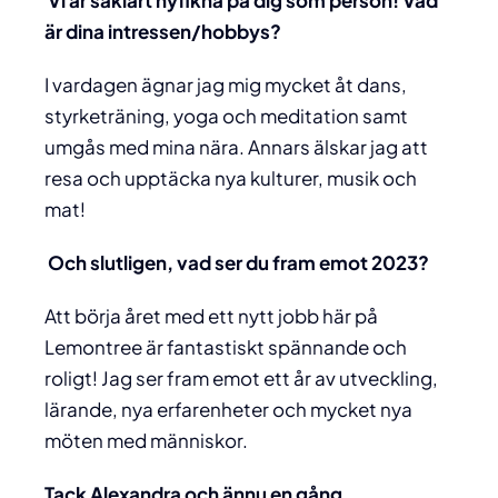
Vi är såklart nyfikna på dig som person! Vad
är dina intressen/hobbys?
I vardagen ägnar jag mig mycket åt dans,
styrketräning, yoga och meditation samt
umgås med mina nära. Annars älskar jag att
resa och upptäcka nya kulturer, musik och
mat!
Och slutligen, vad ser du fram emot 2023?
Att börja året med ett nytt jobb här på
Lemontree är fantastiskt spännande och
roligt! Jag ser fram emot ett år av utveckling,
lärande, nya erfarenheter och mycket nya
möten med människor.
Tack Alexandra och ännu en gång,