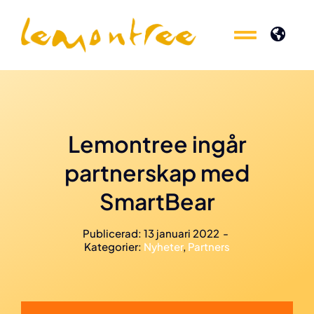
Fortsätt
till
Toggle
Toggle
innehållet
Naviga
Naviga
Experter inom
Experter inom
Produkter
Produkter
Lemontree ingår
partnerskap med
Kunskap
Kunskap
SmartBear
Event
Event
Publicerad: 13 januari 2022
-
Kategorier:
Nyheter
,
Partners
Om oss
Om oss