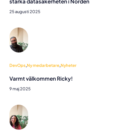
stärka datasäkerheten i Norden
25 augusti 2025
DevOps
,
Ny medarbetare
,
Nyheter
Varmt välkommen Ricky!
9 maj 2025