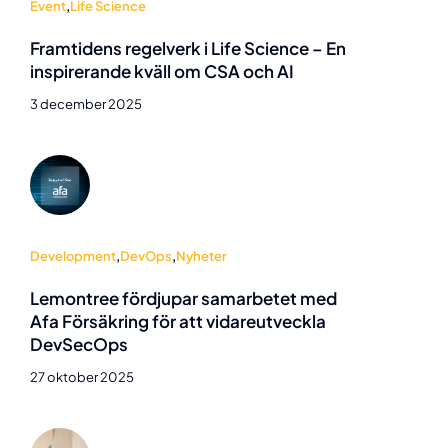
Event
,
Life Science
Framtidens regelverk i Life Science – En
inspirerande kväll om CSA och AI
3 december 2025
Development
,
DevOps
,
Nyheter
Lemontree fördjupar samarbetet med
Afa Försäkring för att vidareutveckla
DevSecOps
27 oktober 2025