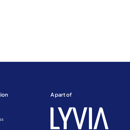
ion
A part of
ss