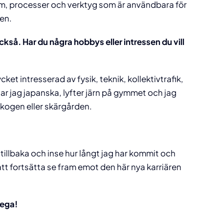
em, processer och verktyg som är användbara för
ren.
ckså. Har du några hobbys eller intressen du vill
ycket intresserad av fysik, teknik, kollektivtrafik,
ggar jag japanska, lyfter järn på gymmet och jag
 skogen eller skärgården.
tillbaka och inse hur långt jag har kommit och
t fortsätta se fram emot den här nya karriären
lega!