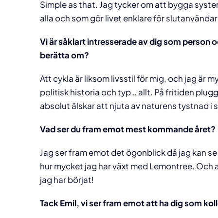
Simple as that. Jag tycker om att bygga syst
alla och som gör livet enklare för slutanvända
Vi är såklart intresserade av dig som person o
berätta om?
Att cykla är liksom livsstil för mig, och jag är m
politisk historia och typ… allt. På fritiden plu
absolut älskar att njuta av naturens tystnad i
Vad ser du fram emot mest kommande året?
Jag ser fram emot det ögonblick då jag kan se 
hur mycket jag har växt med Lemontree. Och at
jag har börjat!
Tack Emil, vi ser fram emot att ha dig som kol