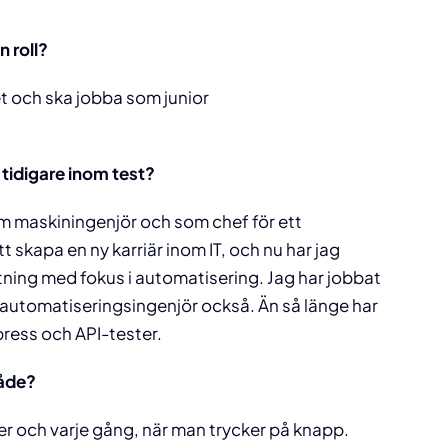
 roll?
t och ska jobba som junior
 tidigare inom
test
?
m maskiningenjör och som chef för ett
 skapa en ny karriär inom IT, och nu har jag
tning med fokus i automatisering. Jag har jobbat
om automatiseringsingenjör också. Än så länge har
press och API-tester.
råde?
er och varje gång, när man trycker på knapp.