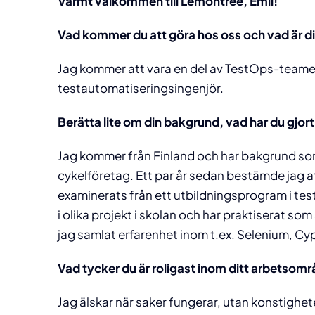
Varmt välkommen till Lemontree, Emil!
Vad kommer du att göra hos oss och vad är din
Jag kommer att vara en del av TestOps-teame
testautomatiseringsingenjör.
Berätta lite om din bakgrund, vad har du gjort
Jag kommer från Finland och har bakgrund so
cykelföretag. Ett par år sedan bestämde jag att
examinerats från ett utbildningsprogram i tes
i olika projekt i skolan och har praktiserat s
jag samlat erfarenhet inom t.ex. Selenium, Cy
Vad tycker du är roligast inom ditt arbetsom
Jag älskar när saker fungerar, utan konstighet