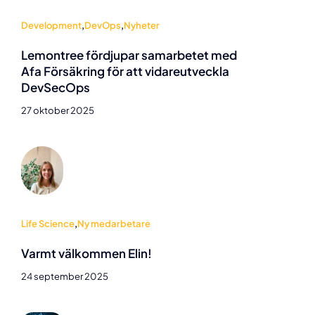
Development
,
DevOps
,
Nyheter
Lemontree fördjupar samarbetet med
Afa Försäkring för att vidareutveckla
DevSecOps
27 oktober 2025
Life Science
,
Ny medarbetare
Varmt välkommen Elin!
24 september 2025