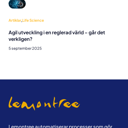
Artiklar
,
Life Science
Agil utveckling i en reglerad värld – går det
verkligen?
5 september 2025
Lemontree automatiserar processer som gör