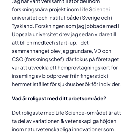
Jag har varit verksam till stor del inom
forskningsnära projekt inom Life Science i
universitet och institut både i Sverige och i
Tyskland. Forskningen som jag jobbade med i
Uppsala universitet drev jag sedan vidare till
att bli en medtech start-up. I det
sammanhanget blev jag grundare, VD och
CSO (forskningschef) där fokus på företaget
var att utveckla ett hemprovtagningskort för
insamling av blodprover från fingerstick i
hemmet istället för sjukhusbesök för individer.
Vad är roligast med ditt arbetsområde?
Det roligaste med Life Science-området är att
ta del av variationen & vetenskapliga höjden
inom naturvetenskapliga innovationer som