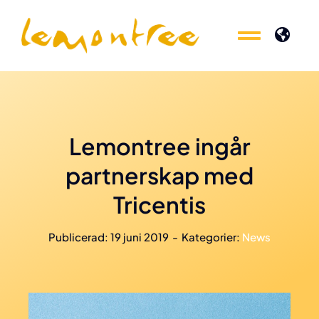
Fortsätt
till
Toggle
Toggle
innehållet
Naviga
Naviga
Experter inom
Experter inom
Produkter
Produkter
Lemontree ingår
partnerskap med
Kunskap
Kunskap
Tricentis
Event
Event
Publicerad: 19 juni 2019
-
Kategorier:
News
Om oss
Om oss