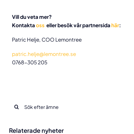
Vill du veta mer?
Kontakta
oss
eller besök vår partnersida
här
:
Patric Helje, COO Lemontree
patric.helje@lemontree.se
0768-305 205
Sök
efter:
Relaterade nyheter